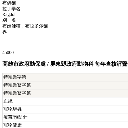
布偶猫
拉丁学名
Ragdoll
别 名
布娃娃猫，布拉多尔猫
界
45000
高雄市政府動保處 / 屏東縣政府動物科 每年查核評
特寵業字第
特寵業繁字第
特寵業繁字第
血統
寵物驅蟲
疫苗/預防針
寵物健康