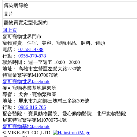
傳染病篩檢
晶片
寵物買賣定型化契約
回上頁
麥可寵物世界門市
寵物買賣、住宿、美容、寵物用品、飼料、罐頭
電話：
07-581-9788
行動：
0955-970-878
聯絡時間： 週一至週五 10:00 - 20:00
地址： 高雄市左營區左營大路2-30號
特寵業繁字第M1070076號
麥可寵物世界facebook
麥可寵物專業基地屏東所
專營： 犬舍 · 寵物繁殖業
地址： 屏東市九如鄉三塊村三多路305號
行動：
0986-816-705
配合醫院： 寶貝動物醫院、愛心動物醫院、北平動物醫院
屏東特寵繁字第M1070075-1號
麥可寵物基地facebook
© MIKE-PET CO.,LTD.