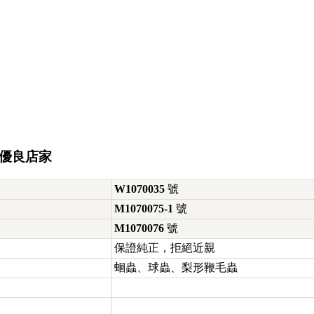
鑒優良店家
W1070035
號
M1070075-1
號
M1070076
號
保證純正，拒絕近親
蛔蟲、球蟲、梨形鞭毛蟲