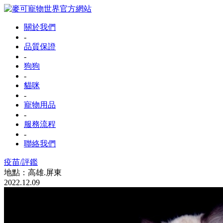
關於我們
-
品質保證
-
狗狗
-
貓咪
-
寵物用品
-
服務流程
-
聯絡我們
疫苗/評鑑
地點：高雄.屏東
2022.12.09