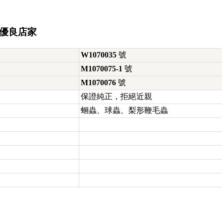
鑒優良店家
W1070035
號
M1070075-1
號
M1070076
號
保證純正，拒絕近親
蛔蟲、球蟲、梨形鞭毛蟲