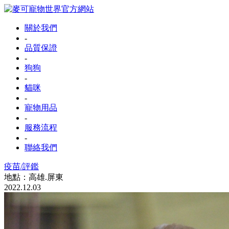
關於我們
-
品質保證
-
狗狗
-
貓咪
-
寵物用品
-
服務流程
-
聯絡我們
疫苗/評鑑
地點：高雄.屏東
2022.12.03