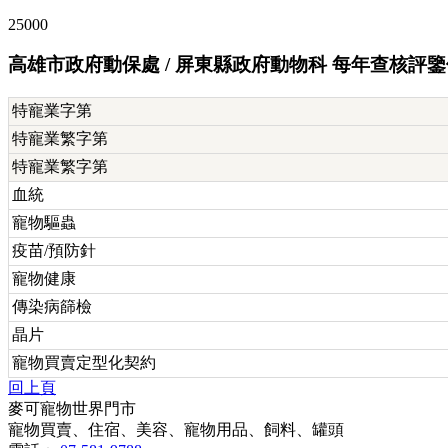
25000
高雄市政府動保處 / 屏東縣政府動物科 每年查核評
特寵業字第
特寵業繁字第
特寵業繁字第
血統
寵物驅蟲
疫苗/預防針
寵物健康
傳染病篩檢
晶片
寵物買賣定型化契約
回上頁
麥可寵物世界門市
寵物買賣、住宿、美容、寵物用品、飼料、罐頭