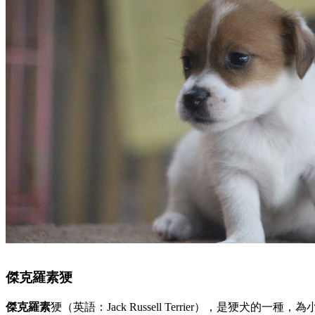
傑克羅素㹴
傑克
羅素
㹴（英語：Jack Russell Terrier），是㹴