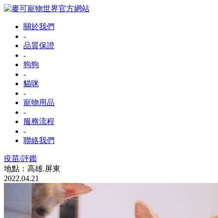
關於我們
-
品質保證
-
狗狗
-
貓咪
-
寵物用品
-
服務流程
-
聯絡我們
疫苗/評鑑
地點：高雄.屏東
2022.04.21