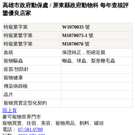
高雄市政府動保處 / 屏東縣政府動物科 每年查核評
鑒優良店家
特寵業字第
W1070035
號
特寵業繁字第
M1070075-1
號
特寵業繁字第
M1070076
號
血統
保證純正，拒絕近親
寵物驅蟲
蛔蟲、球蟲、梨形鞭毛蟲
疫苗/預防針
寵物健康
傳染病篩檢
晶片
寵物買賣定型化契約
回上頁
麥可寵物世界門市
寵物買賣、住宿、美容、寵物用品、飼料、罐頭
電話：
07-581-9788