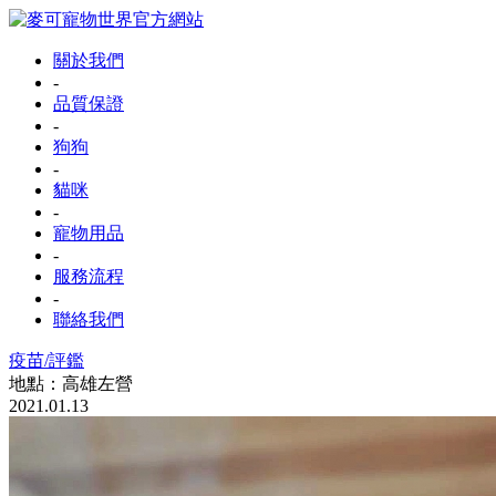
關於我們
-
品質保證
-
狗狗
-
貓咪
-
寵物用品
-
服務流程
-
聯絡我們
疫苗/評鑑
地點：高雄左營
2021.01.13