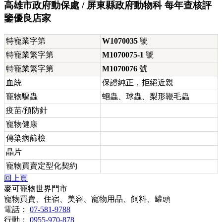
高雄市政府動保處 / 屏東縣政府動物科 每年查核評
鑒優良店家
特寵業字第
W1070035
號
特寵業繁字第
M1070075-1
號
特寵業繁字第
M1070076
號
血統
保證純正，拒絕近親
寵物驅蟲
蛔蟲、球蟲、梨形鞭毛蟲
疫苗/預防針
寵物健康
傳染病篩檢
晶片
寵物買賣定型化契約
回上頁
麥可寵物世界門市
寵物買賣、住宿、美容、寵物用品、飼料、罐頭
電話：
07-581-9788
行動：
0955-970-878